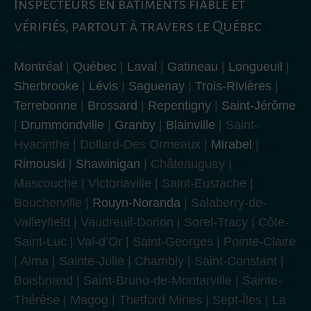
Inspecteurs en bâtiments fiable et
vérifiés, partout à travers le Québec
Montréal
|
Québec
|
Laval
|
Gatineau
|
Longueuil
|
Sherbrooke
|
Lévis
|
Saguenay
|
Trois-Rivières
|
Terrebonne
|
Brossard
|
Repentigny
|
Saint-Jérôme
|
Drummondville
|
Granby
|
Blainville
| Saint-
Hyacinthe | Dollard-Des Ormeaux |
Mirabel
|
Rimouski
|
Shawinigan
| Châteauguay |
Mascouche | Victoriaville | Saint-Eustache |
Boucherville |
Rouyn-Noranda
| Salaberry-de-
Valleyfield | Vaudreuil-Dorion | Sorel-Tracy | Côte-
Saint-Luc | Val-d’Or | Saint-Georges | Pointe-Claire
| Alma | Sainte-Julie | Chambly | Saint-Constant |
Boisbriand | Saint-Bruno-de-Montarville | Sainte-
Thérèse | Magog | Thetford Mines | Sept-Îles | La