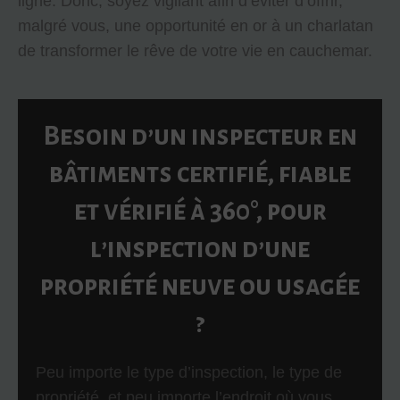
ligne. Donc, soyez vigilant afin d’éviter d’offrir,
malgré vous, une opportunité en or à un charlatan
de transformer le rêve de votre vie en cauchemar.
Besoin d’un inspecteur en
bâtiments certifié,
fiable
et vérifié à 360°,
pour
l’inspection d’une
propriété
neuve ou usagée
?
Peu importe le type d’inspection, le type de
propriété, et peu importe l’endroit où vous