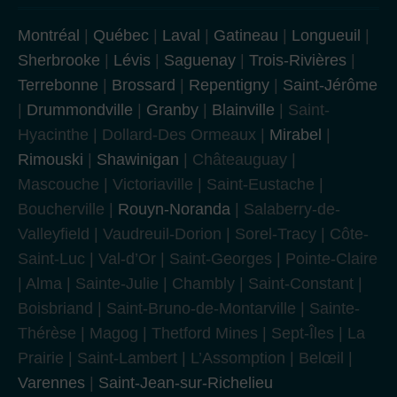
Montréal
|
Québec
|
Laval
|
Gatineau
|
Longueuil
|
Sherbrooke
|
Lévis
|
Saguenay
|
Trois-Rivières
|
Terrebonne
|
Brossard
|
Repentigny
|
Saint-Jérôme
|
Drummondville
|
Granby
|
Blainville
| Saint-
Hyacinthe | Dollard-Des Ormeaux |
Mirabel
|
Rimouski
|
Shawinigan
| Châteauguay |
Mascouche | Victoriaville | Saint-Eustache |
Boucherville |
Rouyn-Noranda
| Salaberry-de-
Valleyfield | Vaudreuil-Dorion | Sorel-Tracy | Côte-
Saint-Luc | Val-d’Or | Saint-Georges | Pointe-Claire
| Alma | Sainte-Julie | Chambly | Saint-Constant |
Boisbriand | Saint-Bruno-de-Montarville | Sainte-
Thérèse | Magog | Thetford Mines | Sept-Îles | La
Prairie | Saint-Lambert | L’Assomption | Belœil |
Varennes
|
Saint-Jean-sur-Richelieu