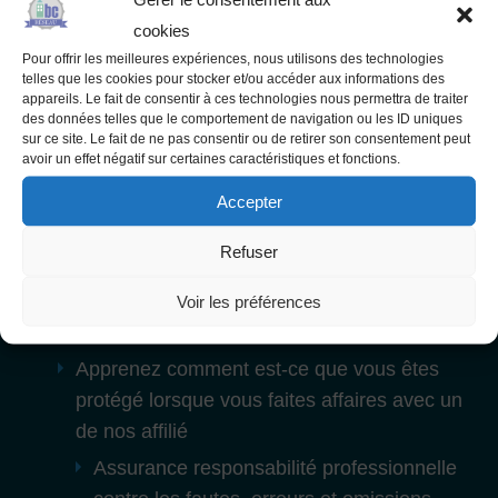
Services
cookies
Pour offrir les meilleures expériences, nous utilisons des technologies
Grand public
telles que les cookies pour stocker et/ou accéder aux informations des
Apprenez comment nos affiliés peuvent vous
appareils. Le fait de consentir à ces technologies nous permettra de traiter
des données telles que le comportement de navigation ou les ID uniques
aider
sur ce site. Le fait de ne pas consentir ou de retirer son consentement peut
avoir un effet négatif sur certaines caractéristiques et fonctions.
À propos des services offerts par nos affiliés
Accepter
Inspections préachat
Inspection préréception
Refuser
Inspection prévente
Voir les préférences
Inspection prélivraison
Apprenez comment est-ce que vous êtes
protégé lorsque vous faites affaires avec un
de nos affilié
Assurance responsabilité professionnelle