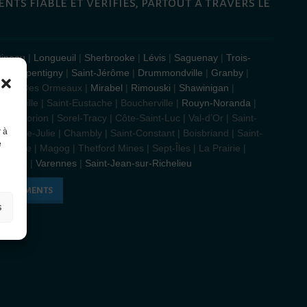
nts fiable et vérifiés, partout à travers le
tineau
|
Longueuil
|
Sherbrooke
|
Lévis
|
Saguenay
|
Trois-
rd
|
Repentigny
|
Saint-Jérôme
|
Drummondville
|
Granby
|
ollard-Des Ormeaux |
Mirabel
|
Rimouski
|
Shawinigan
|
riaville | Saint-Eustache | Boucherville |
Rouyn-Noranda
|
euil-Dorion | Sorel-Tracy | Côte-Saint-Luc | Val-d’Or | Saint-
r à
| Sainte-Julie | Chambly | Saint-Constant | Boisbriand | Saint-
e
hérèse | Magog | Thetford Mines | Sept-Îles | La Prairie |
 Belœil |
Varennes
|
Saint-Jean-sur-Richelieu
EN BÂTIMENTS
s