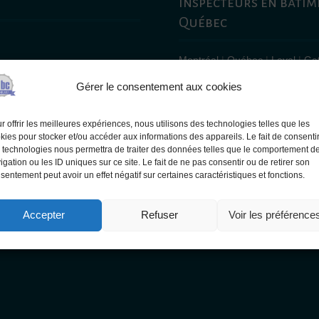
Inspecteurs en bâtime
Québec
Montréal
|
Québec
|
Laval
|
Ga
Rivières
|
Terrebonne
|
Brossa
Gérer le consentement aux cookies
Blainville
| Saint-Hyacinthe | D
Châteauguay | Mascouche | Victo
Salaberry-de-Valleyfield | Vaudr
r offrir les meilleures expériences, nous utilisons des technologies telles que les
kies pour stocker et/ou accéder aux informations des appareils. Le fait de consenti
Georges | Pointe-Claire | Alma 
 technologies nous permettra de traiter des données telles que le comportement d
Bruno-de-Montarville | Sainte-T
igation ou les ID uniques sur ce site. Le fait de ne pas consentir ou de retirer son
Saint-Lambert | L’Assomption |
sentement peut avoir un effet négatif sur certaines caractéristiques et fonctions.
JE CHERCHE UN INSPECTEUR 
Accepter
Refuser
Voir les préférence