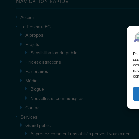
Navigation rapide
Accueil
Le Réseau-IBC
À propos
Projets
Sensibilisation du public
Pou
coo
Prix et distinctions
ces
nav
Partenaires
con
Média
Blogue
Nouvelles et communiqués
Contact
Services
Grand public
Apprenez comment nos affiliés peuvent vous aider